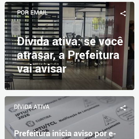
POR EMAIL
Dívida ativa: se você
atrasar, a Prefeitura
vai avisar
DÍVIDA ATIVA
Prefeitura inicia aviso por e-