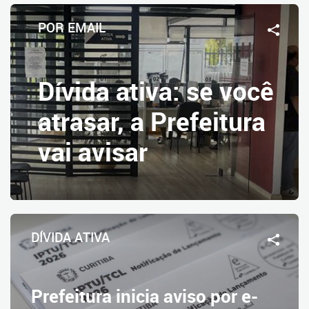
POR EMAIL
Dívida ativa: se você
atrasar, a Prefeitura
vai avisar
DÍVIDA ATIVA
Prefeitura inicia aviso por e-